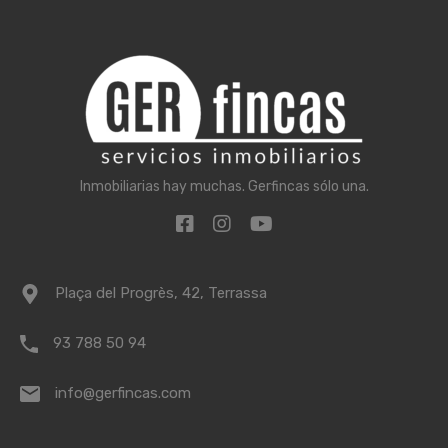
Inmobiliarias hay muchas. Gerfincas sólo una.
Plaça del Progrès, 42, Terrassa
93 788 50 94
info@gerfincas.com