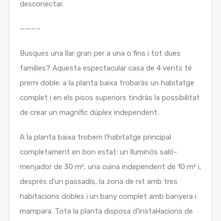
desconectar.
———–
Busques una llar gran per a una o fins i tot dues
famílies? Aquesta espectacular casa de 4 vents té
premi doble: a la planta baixa trobaràs un habitatge
complet i en els pisos superiors tindràs la possibilitat
de crear un magnífic dúplex independent.
A la planta baixa trobem l’habitatge principal
completament en bon estat: un lluminós saló-
menjador de 30 m², una cuina independent de 10 m² i,
després d’un passadís, la zona de nit amb tres
habitacions dobles i un bany complet amb banyera i
mampara. Tota la planta disposa d’instal·lacions de