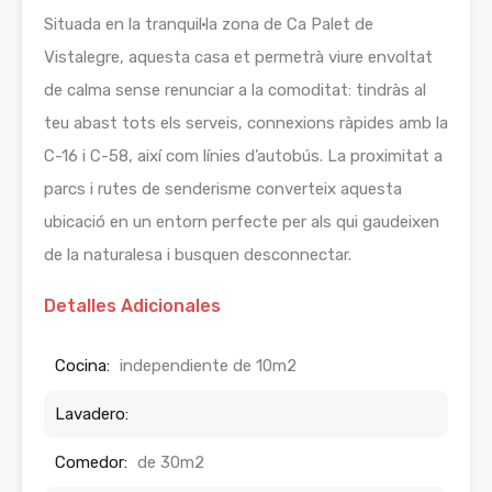
Situada en la tranquil·la zona de Ca Palet de
Vistalegre, aquesta casa et permetrà viure envoltat
de calma sense renunciar a la comoditat: tindràs al
teu abast tots els serveis, connexions ràpides amb la
C-16 i C-58, així com línies d’autobús. La proximitat a
parcs i rutes de senderisme converteix aquesta
ubicació en un entorn perfecte per als qui gaudeixen
de la naturalesa i busquen desconnectar.
Detalles Adicionales
Cocina:
independiente de 10m2
Lavadero:
Comedor:
de 30m2