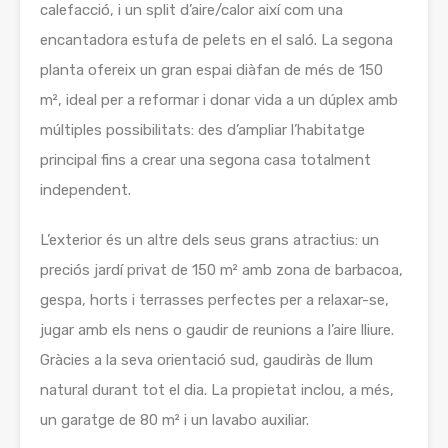
calefacció, i un split d’aire/calor així com una
encantadora estufa de pelets en el saló. La segona
planta ofereix un gran espai diàfan de més de 150
m², ideal per a reformar i donar vida a un dúplex amb
múltiples possibilitats: des d’ampliar l’habitatge
principal fins a crear una segona casa totalment
independent.
L’exterior és un altre dels seus grans atractius: un
preciós jardí privat de 150 m² amb zona de barbacoa,
gespa, horts i terrasses perfectes per a relaxar-se,
jugar amb els nens o gaudir de reunions a l’aire lliure.
Gràcies a la seva orientació sud, gaudiràs de llum
natural durant tot el dia. La propietat inclou, a més,
un garatge de 80 m² i un lavabo auxiliar.