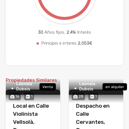
30
Años fijos,
2.4
%
Interés
Principio e interés
2,053€
Propiedades Similares
Leonela
Leonela
Venta
en alquiler
Dubois
Dubois
16
1
28
1
Local en Calle
Despacho en
Violinista
Calle
Vellsolà,
Cervantes,