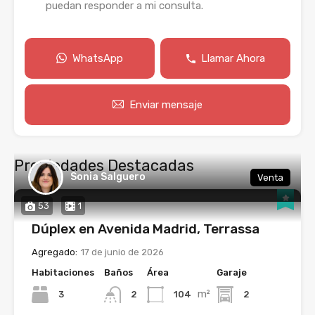
puedan responder a mi consulta.
WhatsApp
Llamar Ahora
Enviar mensaje
Propiedades Destacadas
Sonia Salguero
Venta
53
1
Dúplex en Avenida Madrid, Terrassa
Agregado:
17 de junio de 2026
Habitaciones
Baños
Área
Garaje
m²
3
104
2
2