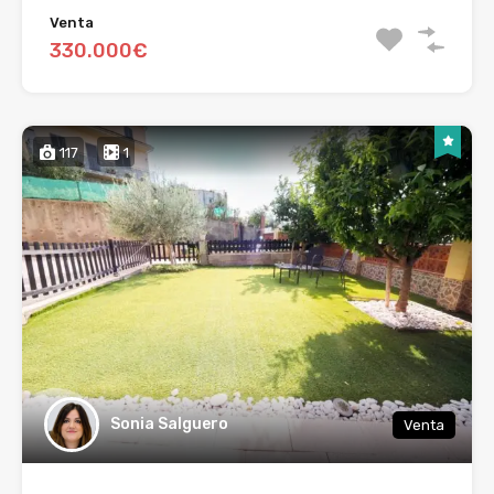
Venta
330.000€
117
1
Sonia Salguero
Venta