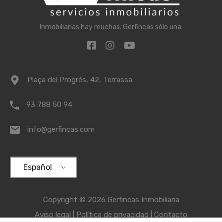
Inmobiliarias hay muchas. Gerfincas sólo una.
Plaça del Progrès, 42, Terrassa
93 788 50 94
info@gerfincas.com
Español
Copyright © 2026
Gerfincas Inmobiliaria
Aviso legal
|
Política de privacidad
|
Contacto