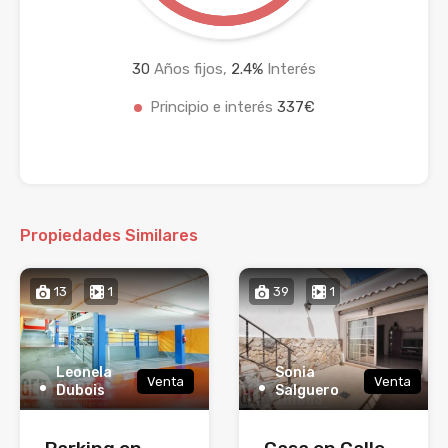
30
Años fijos,
2.4
%
Interés
Principio e interés
337€
Propiedades Similares
13
1
39
1
Leonela
Sonia
Venta
Venta
Dubois
Salguero