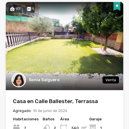
117
1
Sonia Salguero
Venta
Casa en Calle Ballester, Terrassa
Agregado:
10 de junio de 2026
Habitaciones
Baños
Área
Garaje
m²
7
340
1
2