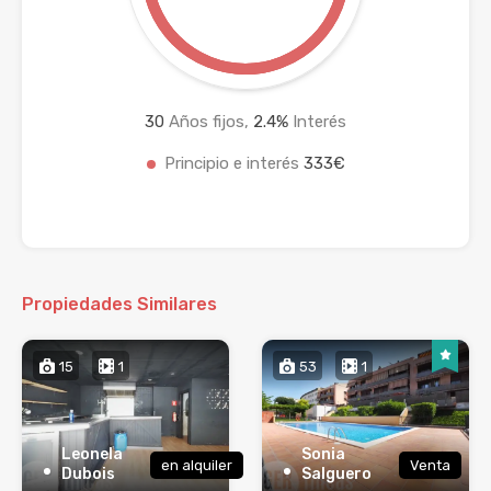
30
Años fijos,
2.4
%
Interés
Principio e interés
333€
Propiedades Similares
15
1
53
1
Leonela
Sonia
en alquiler
Venta
Dubois
Salguero