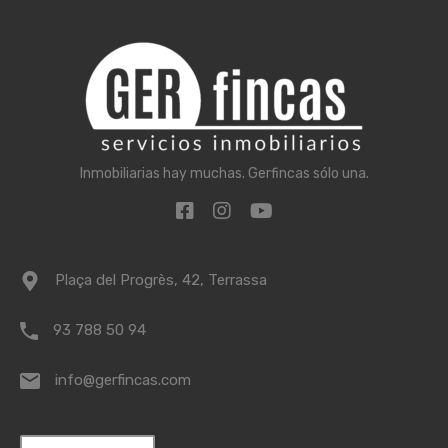
Inmobiliarias hay muchas. Gerfincas sólo una.
Plaça del Progrès, 42, Terrassa
93 788 50 94
info@gerfincas.com