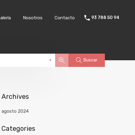
nicio
Propiedades
Galería
Nosotros
Contacto
alería
Nosotros
Contacto
93 788 50 94
Buscar
Archives
agosto 2024
Categories