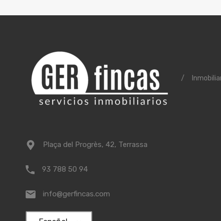
/
Inmobilia
Plaça del Progrès, 42, Terrassa
93 788 50 94
info@gerfincas.com