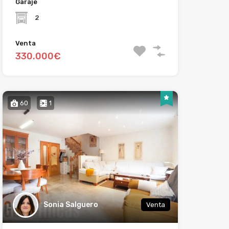
Garaje
2
Venta
330.000€
60
1
Sonia Salguero
Venta