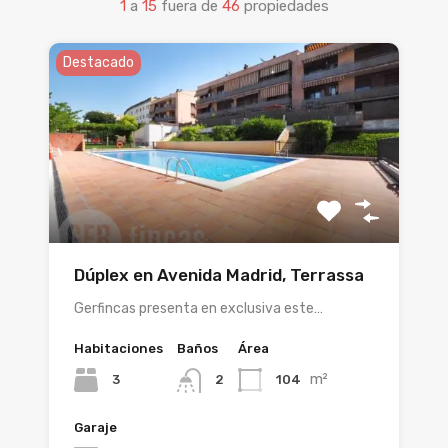
1
a
15
fuera de
46
propiedades
Destacado
Dúplex en Avenida Madrid, Terrassa
Gerfincas presenta en exclusiva este…
Habitaciones
Baños
Área
m²
3
104
2
Garaje