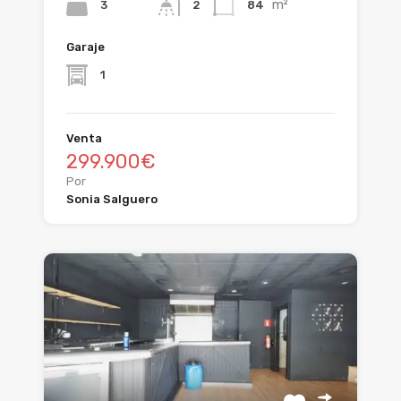
m²
3
84
2
Garaje
1
Venta
299.900€
Por
Sonia Salguero