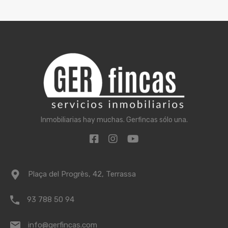
Inmobiliarias hay muchas. Gerfincas sólo una.
Plaça del Progrès, 42, Terrassa
93 788 50 94
info@gerfincas.com